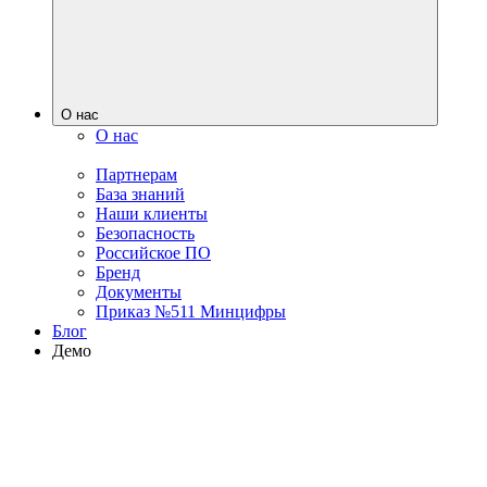
О нас
О нас
Партнерам
База знаний
Наши клиенты
Безопасность
Российское ПО
Бренд
Документы
Приказ №511 Минцифры
Блог
Демо