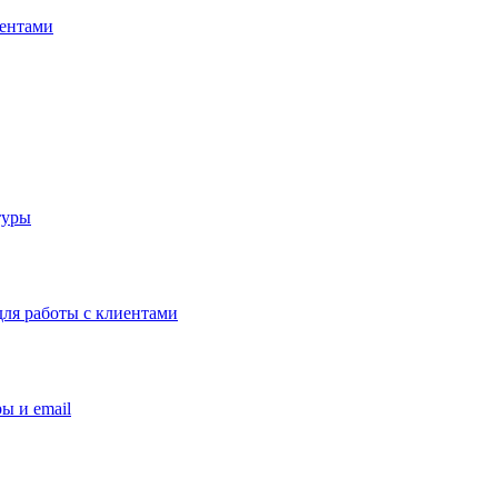
иентами
туры
ля работы с клиентами
ы и email