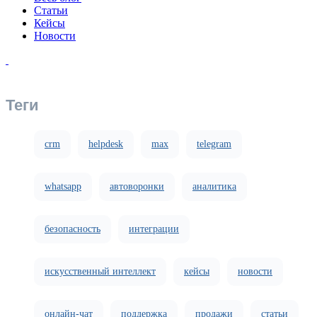
Статьи
Кейсы
Новости
Теги
crm
helpdesk
max
telegram
whatsapp
автоворонки
аналитика
безопасность
интеграции
искусственный интеллект
кейсы
новости
онлайн-чат
поддержка
продажи
статьи