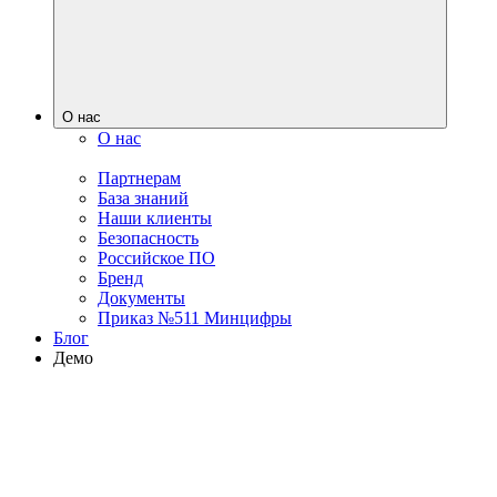
О нас
О нас
Партнерам
База знаний
Наши клиенты
Безопасность
Российское ПО
Бренд
Документы
Приказ №511 Минцифры
Блог
Демо