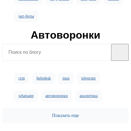
чат-боты
Автоворонки
crm
helpdesk
max
telegram
whatsapp
автоворонки
аналитика
безопасность
интеграции
Показать еще
искусственный интеллект
кейсы
новости