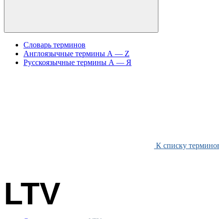
Словарь терминов
Англоязычные термины A — Z
Русскоязычные термины А — Я
К списку термино
LTV