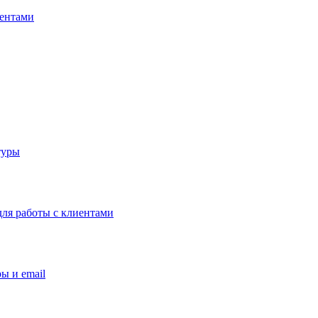
иентами
туры
ля работы с клиентами
ы и email