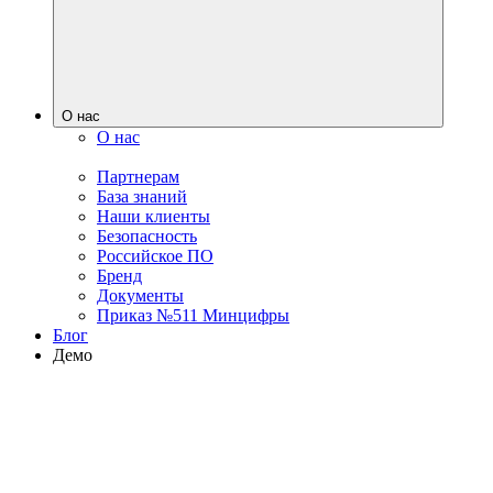
О нас
О нас
Партнерам
База знаний
Наши клиенты
Безопасность
Российское ПО
Бренд
Документы
Приказ №511 Минцифры
Блог
Демо