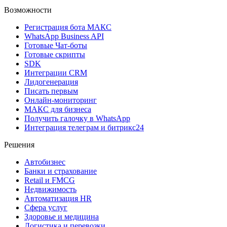
Возможности
Регистрация бота MAКС
WhatsApp Business API
Готовые Чат-боты
Готовые скрипты
SDK
Интеграции CRM
Лидогенерация
Писать первым
Онлайн-мониторинг
MAКС для бизнеса
Получить галочку в WhatsApp
Интеграция телеграм и битрикс24
Решения
Автобизнес
Банки и страхование
Retail и FMCG
Недвижимость
Автоматизация HR
Сфера услуг
Здоровье и медицина
Логистика и перевозки