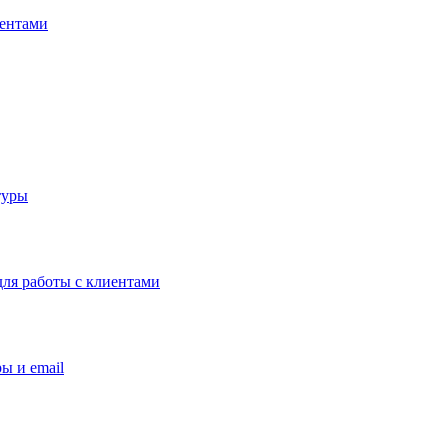
иентами
туры
ля работы с клиентами
ы и email