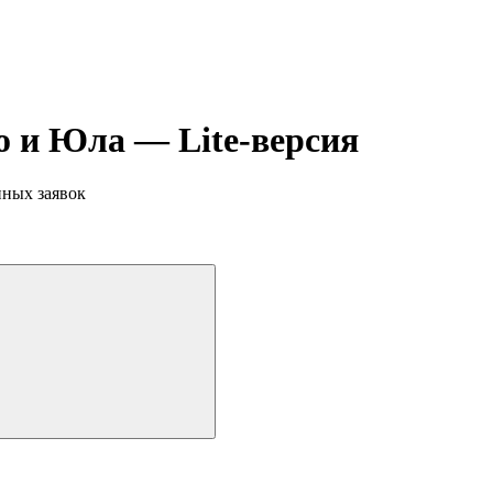
о и Юла — Lite-версия
нных заявок