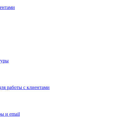
иентами
туры
ля работы с клиентами
ы и email