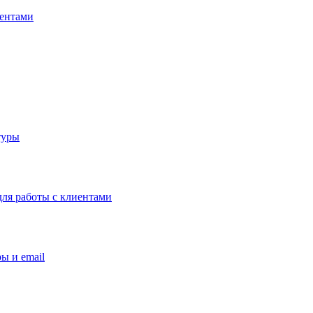
иентами
туры
ля работы с клиентами
ы и email