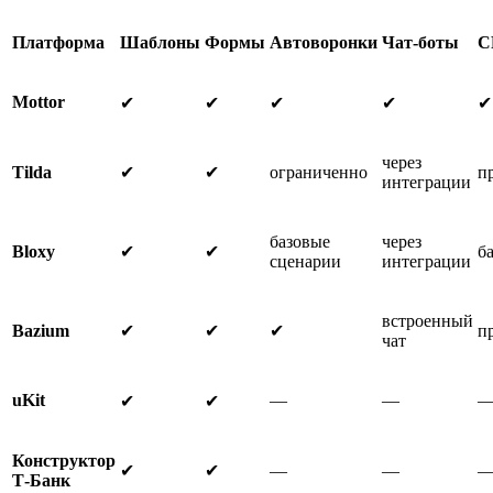
Платформа
Шаблоны
Формы
Автоворонки
Чат-боты
C
Mottor
✔
✔
✔
✔
✔
через
Tilda
✔
✔
ограниченно
п
интеграции
базовые
через
Bloxy
✔
✔
б
сценарии
интеграции
встроенный
Bazium
✔
✔
✔
п
чат
uKit
—
—
✔
✔
Конструктор
✔
✔
—
—
Т-Банк