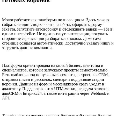
готовых воронок
Mottor работает как платформа полного цикла. Здесь можно
собрать лендинг, подключить чат‑бота, оформить форму
захвата, запустить автоворонку и отслеживать заявки — всё в
одном интерфейсе. Не нужно тянуть интеграции, покупать
сторонние сервисы или разбираться с кодом. Даже сама
страница создаётся автоматически: достаточно указать нишу и
загрузить данные компании.
Платформа ориентирована на малый бизнес, агентства и
специалистов, которые запускают проекты самостоятельно.
Есть шаблоны под популярные сегменты, встроенная CRM,
отправка писем и рассылок, сценарии под разные стадии
воронки. Данные из форм и мессенджеров сразу уходят в
аналитику. Поддерживаются UTM-метки, передача заявок в
amoCRM и Битрикс24, а также интеграции через Webhook и
API.
Тарифная сетка прозрачная: есть бесплатный период, базовая