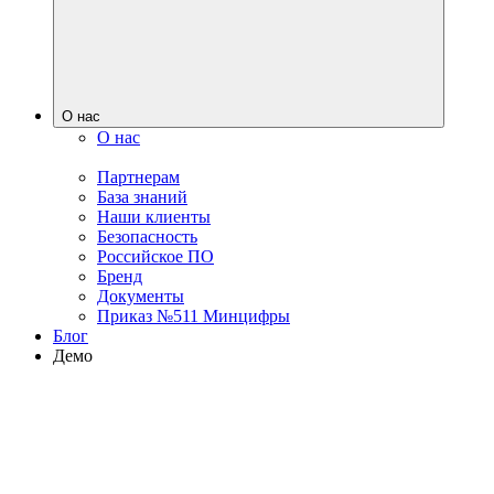
О нас
О нас
Партнерам
База знаний
Наши клиенты
Безопасность
Российское ПО
Бренд
Документы
Приказ №511 Минцифры
Блог
Демо