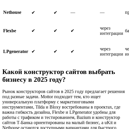
Nethouse
—
—
п
✔
✔
через
Flexbe
✔
✔
✔
б
интеграции
через
ч
LPgenerator
✔
✔
✔
интеграции
и
Какой конструктор сайтов выбрать
бизнесу в 2025 году?
Рынок конструкторов сайтов в 2025 году предлагает решения
под разные задачи. Mottor подходит тем, кто ищет
универсальную платформу с маркетинговыми
инструментами, Tilda и Bloxy востребованы в проектах, где
важна гибкость дизайна, Flexbe и LPgenerator удобны для
работы с трафиком и тестированием, Bazium и конструктор
сайтов Т-Банка ориентированы на малый бизнес, а uKit и
Nethouse остаются доступными вариантами для быстрого