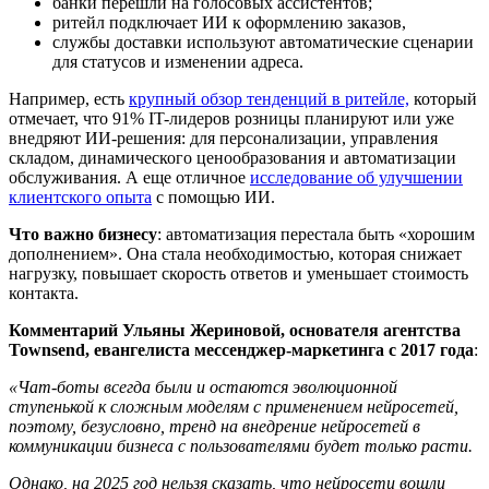
банки перешли на голосовых ассистентов;
ритейл подключает ИИ к оформлению заказов,
службы доставки используют автоматические сценарии
для статусов и изменении адреса.
Например, есть
крупный обзор тенденций в ритейле,
который
отмечает, что 91% IT-лидеров розницы планируют или уже
внедряют ИИ-решения: для персонализации, управления
складом, динамического ценообразования и автоматизации
обслуживания. А еще отличное
исследование об улучшении
клиентского опыта
с помощью ИИ.
Что важно бизнесу
: автоматизация перестала быть «хорошим
дополнением». Она стала необходимостью, которая снижает
нагрузку, повышает скорость ответов и уменьшает стоимость
контакта.
Комментарий
Ульяны Жериновой, основателя агентства
Townsend, евангелиста мессенджер-маркетинга с 2017 года
:
«Чат-боты всегда были и остаются эволюционной
ступенькой к сложным моделям с применением нейросетей,
поэтому, безусловно, тренд на внедрение нейросетей в
коммуникации бизнеса с пользователями будет только расти.
Однако, на 2025 год нельзя сказать, что нейросети вошли