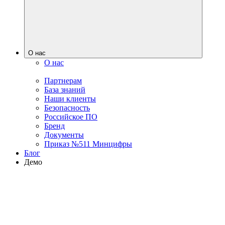
О нас
О нас
Партнерам
База знаний
Наши клиенты
Безопасность
Российское ПО
Бренд
Документы
Приказ №511 Минцифры
Блог
Демо