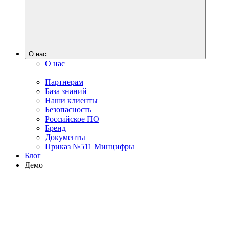
О нас
О нас
Партнерам
База знаний
Наши клиенты
Безопасность
Российское ПО
Бренд
Документы
Приказ №511 Минцифры
Блог
Демо