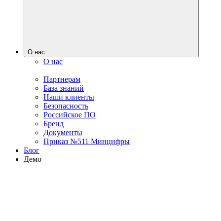
О нас
О нас
Партнерам
База знаний
Наши клиенты
Безопасность
Российское ПО
Бренд
Документы
Приказ №511 Минцифры
Блог
Демо