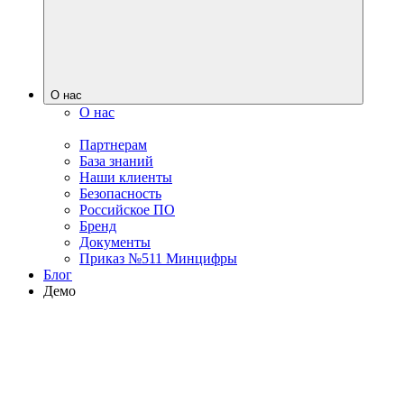
О нас
О нас
Партнерам
База знаний
Наши клиенты
Безопасность
Российское ПО
Бренд
Документы
Приказ №511 Минцифры
Блог
Демо