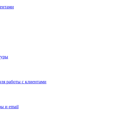
иентами
туры
ля работы с клиентами
ы и email