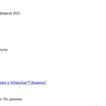
февраля 2021
инуты
nger и WhatsApp™ Business?
е. По данным