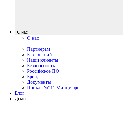
О нас
О нас
Партнерам
База знаний
Наши клиенты
Безопасность
Российское ПО
Бренд
Документы
Приказ №511 Минцифры
Блог
Демо