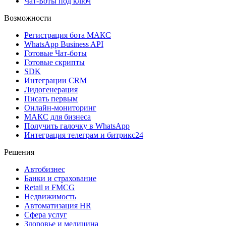
Чат-Боты под ключ
Возможности
Регистрация бота MAКС
WhatsApp Business API
Готовые Чат-боты
Готовые скрипты
SDK
Интеграции CRM
Лидогенерация
Писать первым
Онлайн-мониторинг
MAКС для бизнеса
Получить галочку в WhatsApp
Интеграция телеграм и битрикс24
Решения
Автобизнес
Банки и страхование
Retail и FMCG
Недвижимость
Автоматизация HR
Сфера услуг
Здоровье и медицина