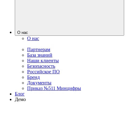
О нас
О нас
Партнерам
База знаний
Наши клиенты
Безопасность
Российское ПО
Бренд
Документы
Приказ №511 Минцифры
Блог
Демо