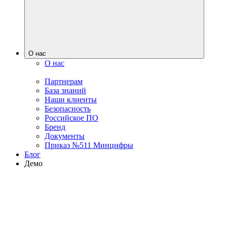
О нас
О нас
Партнерам
База знаний
Наши клиенты
Безопасность
Российское ПО
Бренд
Документы
Приказ №511 Минцифры
Блог
Демо