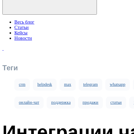
Весь блог
Статьи
Кейсы
Новости
Теги
crm
helpdesk
max
telegram
whatsapp
онлайн-чат
поддержка
продажи
статьи
Интеграции ч