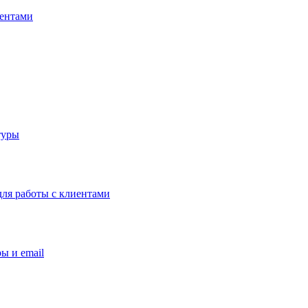
иентами
туры
ля работы с клиентами
ы и email