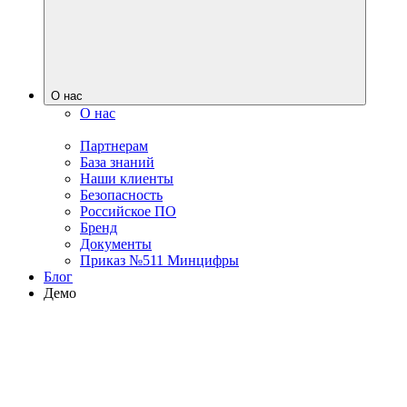
О нас
О нас
Партнерам
База знаний
Наши клиенты
Безопасность
Российское ПО
Бренд
Документы
Приказ №511 Минцифры
Блог
Демо