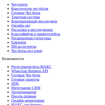
Чат-центр
Конструктор чат-ботов
Готовые Чат-боты
Тикетная система
Корпоративный мессенджер
Онлайн-чат
Рассылки в мессенджерах
Классифайды и маркетплейсы
Расширенная статистика
Enterprise
ИИ-ассистенты
Чат-Боты под ключ
Возможности
Регистрация бота MAКС
WhatsApp Business API
Готовые Чат-боты
Готовые скрипты
SDK
Интеграции CRM
Лидогенерация
Писать первым
Онлайн-мониторинг
MAКС для бизнеса