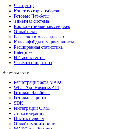
Чат-центр
Конструктор чат-ботов
Готовые Чат-боты
Тикетная система
Корпоративный мессенджер
Онлайн-чат
Рассылки в мессенджерах
Классифайды и маркетплейсы
Расширенная статистика
Enterprise
ИИ-ассистенты
Чат-Боты под ключ
Возможности
Регистрация бота MAКС
WhatsApp Business API
Готовые Чат-боты
Готовые скрипты
SDK
Интеграции CRM
Лидогенерация
Писать первым
Онлайн-мониторинг
MAКС для бизнеса