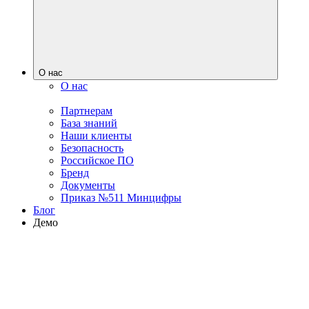
О нас
О нас
Партнерам
База знаний
Наши клиенты
Безопасность
Российское ПО
Бренд
Документы
Приказ №511 Минцифры
Блог
Демо