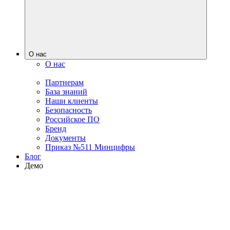
О нас
О нас
Партнерам
База знаний
Наши клиенты
Безопасность
Российское ПО
Бренд
Документы
Приказ №511 Минцифры
Блог
Демо