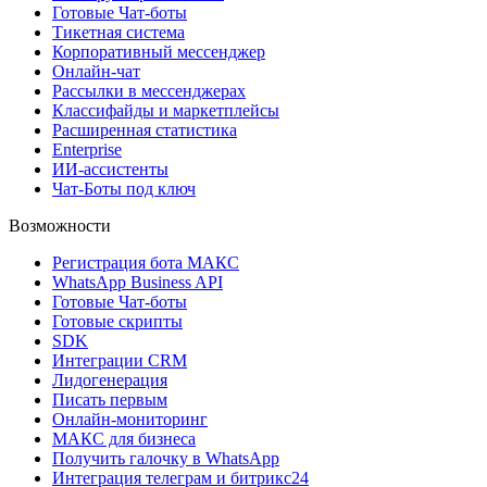
Готовые Чат-боты
Тикетная система
Корпоративный мессенджер
Онлайн-чат
Рассылки в мессенджерах
Классифайды и маркетплейсы
Расширенная статистика
Enterprise
ИИ-ассистенты
Чат-Боты под ключ
Возможности
Регистрация бота MAКС
WhatsApp Business API
Готовые Чат-боты
Готовые скрипты
SDK
Интеграции CRM
Лидогенерация
Писать первым
Онлайн-мониторинг
MAКС для бизнеса
Получить галочку в WhatsApp
Интеграция телеграм и битрикс24