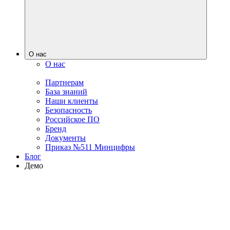
О нас
О нас
Партнерам
База знаний
Наши клиенты
Безопасность
Российское ПО
Бренд
Документы
Приказ №511 Минцифры
Блог
Демо