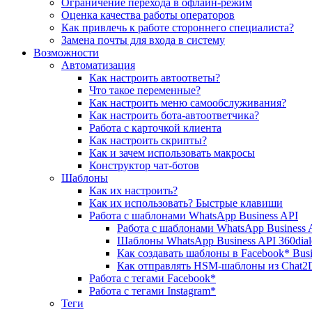
Ограничение перехода в офлайн-режим
Оценка качества работы операторов
Как привлечь к работе стороннего специалиста?
Замена почты для входа в систему
Возможности
Автоматизация
Как настроить автоответы?
Что такое переменные?
Как настроить меню самообслуживания?
Как настроить бота-автоответчика?
Работа с карточкой клиента
Как настроить скрипты?
Как и зачем использовать макросы
Конструктор чат-ботов
Шаблоны
Как их настроить?
Как их использовать? Быстрые клавиши
Работа с шаблонами WhatsApp Business API
Работа с шаблонами WhatsApp Business
Шаблоны WhatsApp Business API 360dial
Как создавать шаблоны в Facebook* Busi
Как отправлять HSM-шаблоны из Chat2
Работа с тегами Facebook*
Работа с тегами Instagram*
Теги