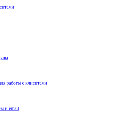
иентами
туры
ля работы с клиентами
ы и email