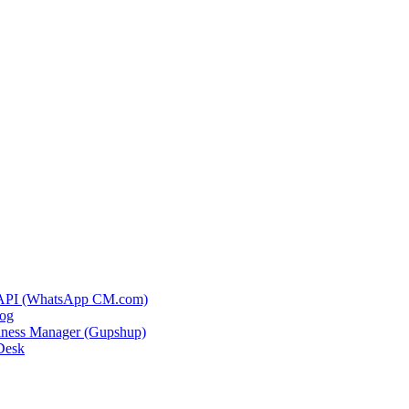
 API (WhatsApp CM.com)
og
ness Manager (Gupshup)
Desk