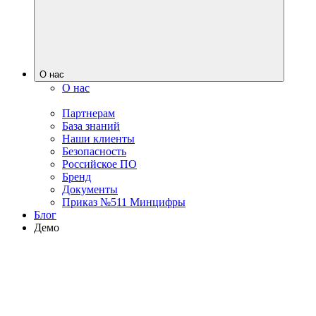
О нас
О нас
Партнерам
База знаний
Наши клиенты
Безопасность
Российское ПО
Бренд
Документы
Приказ №511 Минцифры
Блог
Демо