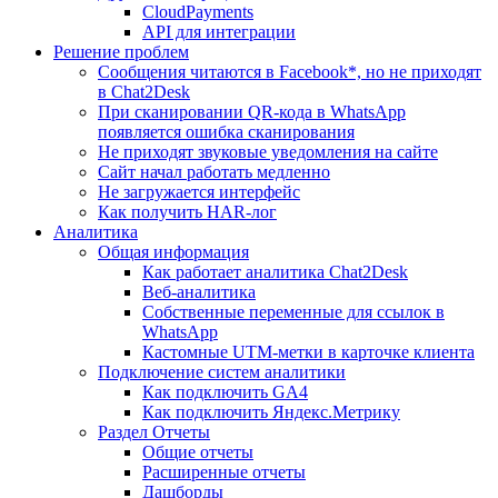
CloudPayments
API для интеграции
Решение проблем
Сообщения читаются в Facebook*, но не приходят
в Chat2Desk
При сканировании QR-кода в WhatsApp
появляется ошибка сканирования
Не приходят звуковые уведомления на сайте
Сайт начал работать медленно
Не загружается интерфейс
Как получить HAR-лог
Аналитика
Общая информация
Как работает аналитика Chat2Desk
Веб-аналитика
Собственные переменные для ссылок в
WhatsApp
Кастомные UTM-метки в карточке клиента
Подключение систем аналитики
Как подключить GA4
Как подключить Яндекс.Метрику
Раздел Отчеты
Общие отчеты
Расширенные отчеты
Дашборды