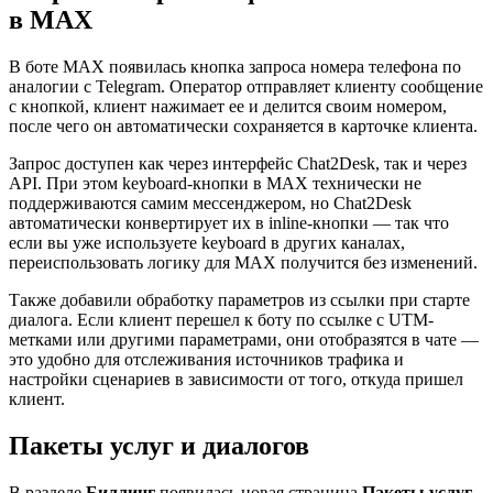
в MAX
В боте MAX появилась кнопка запроса номера телефона по
аналогии с Telegram. Оператор отправляет клиенту сообщение
с кнопкой, клиент нажимает ее и делится своим номером,
после чего он автоматически сохраняется в карточке клиента.
Запрос доступен как через интерфейс Chat2Desk, так и через
API. При этом keyboard-кнопки в MAX технически не
поддерживаются самим мессенджером, но Chat2Desk
автоматически конвертирует их в inline-кнопки — так что
если вы уже используете keyboard в других каналах,
переиспользовать логику для MAX получится без изменений.
Также добавили обработку параметров из ссылки при старте
диалога. Если клиент перешел к боту по ссылке с UTM-
метками или другими параметрами, они отобразятся в чате —
это удобно для отслеживания источников трафика и
настройки сценариев в зависимости от того, откуда пришел
клиент.
Пакеты услуг и диалогов
В разделе
Биллинг
появилась новая страница
Пакеты услуг