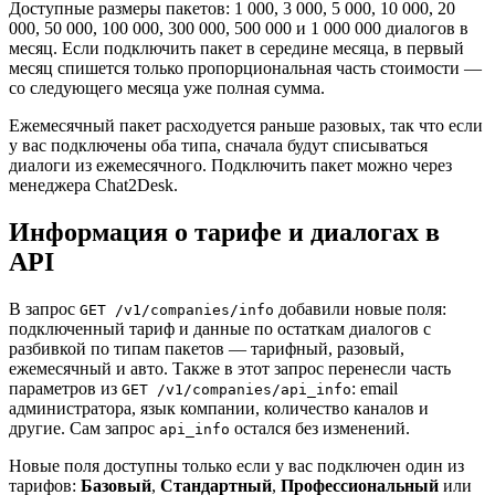
Доступные размеры пакетов: 1 000, 3 000, 5 000, 10 000, 20
000, 50 000, 100 000, 300 000, 500 000 и 1 000 000 диалогов в
месяц. Если подключить пакет в середине месяца, в первый
месяц спишется только пропорциональная часть стоимости —
со следующего месяца уже полная сумма.
Ежемесячный пакет расходуется раньше разовых, так что если
у вас подключены оба типа, сначала будут списываться
диалоги из ежемесячного. Подключить пакет можно через
менеджера Chat2Desk.
Информация о тарифе и диалогах в
API
В запрос
добавили новые поля:
GET /v1/companies/info
подключенный тариф и данные по остаткам диалогов с
разбивкой по типам пакетов — тарифный, разовый,
ежемесячный и авто. Также в этот запрос перенесли часть
параметров из
: email
GET /v1/companies/api_info
администратора, язык компании, количество каналов и
другие. Сам запрос
остался без изменений.
api_info
Новые поля доступны только если у вас подключен один из
тарифов:
Базовый
,
Стандартный
,
Профессиональный
или