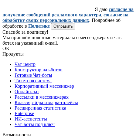
Я даю
согласие на
получение сообщений рекламного характера
,
согласие на
обработку своих персональных данных
. Подробнее об
обработке в
Политике
Отправить
Спасибо за подписку!
Мы пришлём полезные материалы о мессенджерах и чат-
ботах на указанный e-mail.
OK
Продукты
Чат-центр
Конструктор чат-ботов
Готовые Чат-боты
Тикетная система
Корпоративный мессенджер
Онлайн-чат
Рассылки в мессенджерах
Классифайды и маркетплейсы
Расширенная статистика
Enterprise
ИИ-ассистенты
Чат-Боты под ключ
Возможности