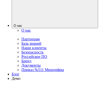
О нас
О нас
Партнерам
База знаний
Наши клиенты
Безопасность
Российское ПО
Бренд
Документы
Приказ №511 Минцифры
Блог
Демо