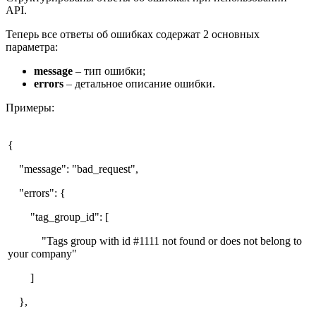
API.
Теперь все ответы об ошибках содержат 2 основных
параметра:
message
– тип ошибки;
errors
– детальное описание ошибки.
Примеры:
{
"message": "bad_request",
"errors": {
"tag_group_id": [
"Tags group with id #1111 not found or does not belong to
your company"
]
},