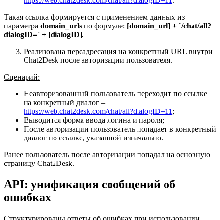
https://web.chat2desk.com/chat/all?dialogID=11
.
Такая ссылка формируется с применением данных из
параметра
domain_urls
по формуле:
[domain_url] + `/chat/all?
dialogID=` + [dialogID]
.
Реализована переадресация на конкретный URL внутри
Chat2Desk после авторизации пользователя.
Сценарий:
Неавторизованный пользователь переходит по ссылке
на конкретный диалог –
https://web.chat2desk.com/chat/all?dialogID=11
;
Выводится форма ввода логина и пароля;
После авторизации пользователь попадает в конкретный
диалог по ссылке, указанной изначально.
Ранее пользователь после авторизации попадал на основную
страницу Chat2Desk.
API: унификация сообщений об
ошибках
Структурированы ответы об ошибках при использовании