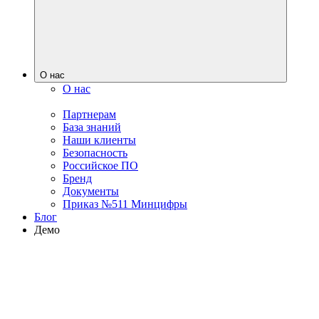
О нас
О нас
Партнерам
База знаний
Наши клиенты
Безопасность
Российское ПО
Бренд
Документы
Приказ №511 Минцифры
Блог
Демо