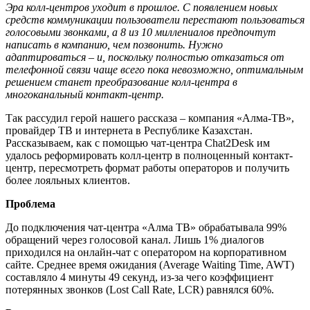
Эра колл-центров уходит в прошлое. С появлением новых
средств коммуникации пользователи перестают пользоваться
голосовыми звонками, а 8 из 10 миллениалов предпочтут
написать в компанию, чем позвонить. Нужно
адаптироваться – и, поскольку полностью отказаться от
телефонной связи чаще всего пока невозможно, оптимальным
решением станет преобразование колл-центра в
многоканальный контакт-центр.
Так рассудил герой нашего рассказа – компания «Алма-ТВ»,
провайдер ТВ и интернета в Республике Казахстан.
Рассказываем, как с помощью чат-центра Chat2Desk им
удалось реформировать колл-центр в полноценный контакт-
центр, пересмотреть формат работы операторов и получить
более лояльных клиентов.
Проблема
До подключения чат-центра «Алма ТВ» обрабатывала 99%
обращений через голосовой канал. Лишь 1% диалогов
приходился на онлайн-чат с оператором на корпоративном
сайте. Среднее время ожидания (Average Waiting Time, AWT)
составляло 4 минуты 49 секунд, из-за чего коэффициент
потерянных звонков (Lost Call Rate, LCR) равнялся 60%.