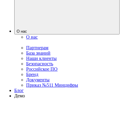
О нас
О нас
Партнерам
База знаний
Наши клиенты
Безопасность
Российское ПО
Бренд
Документы
Приказ №511 Минцифры
Блог
Демо