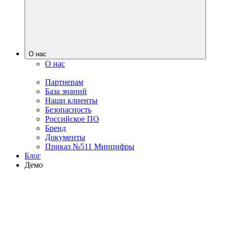
О нас
О нас
Партнерам
База знаний
Наши клиенты
Безопасность
Российское ПО
Бренд
Документы
Приказ №511 Минцифры
Блог
Демо