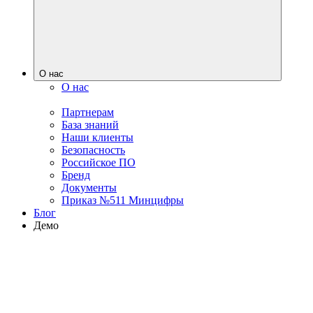
О нас
О нас
Партнерам
База знаний
Наши клиенты
Безопасность
Российское ПО
Бренд
Документы
Приказ №511 Минцифры
Блог
Демо