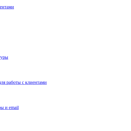
иентами
туры
ля работы с клиентами
ы и email